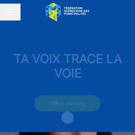
Partager la page
MENU CARRIÈRE
TA VOIX TRACE LA
VOIE
Offres d'emploi
Faire défiler jusqu'au contenu