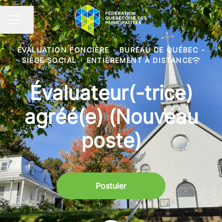
Partager la page
MENU CARRIÈRE
ÉVALUATION FONCIÈRE
·
BUREAU DE QUÉBEC -
SIÈGE SOCIAL
·
ENTIÈREMENT À DISTANCE
Évaluateur(-trice)
agréé(e) (Nouveau
poste)
Postuler